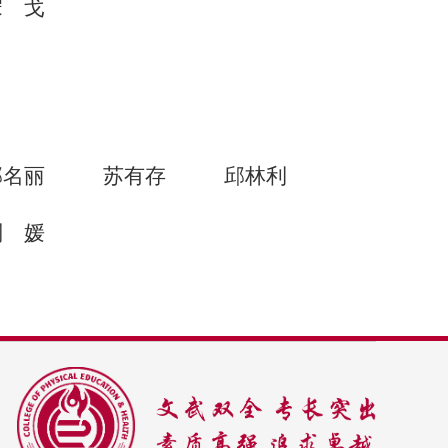
宋戈
邵名丽
苏有存
邱林利
刘媛