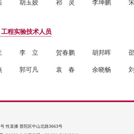
浩
胡玉姣
祁灵
李坤鹏
/ 工程实验技术人员
兰
李立
贺春鹏
胡邦晖
燕
郭可凡
袁春
余晓畅
号 性直播 普陀区中山北路3663号