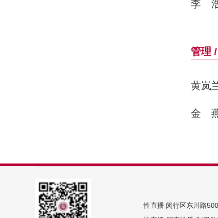
李
管理 
黄岚
金
性直播 闵行区东川路500