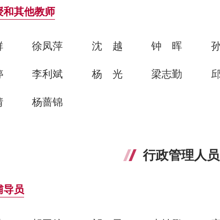
授和其他教师
群
徐凤萍
沈越
钟晖
婷
李利斌
杨光
梁志勤
婧
杨蔷锦
行政管理人员
辅导员