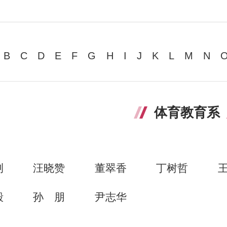
B
C
D
E
F
G
H
I
J
K
L
M
N
体育教育系
浏
汪晓赞
董翠香
丁树哲
毅
孙朋
尹志华