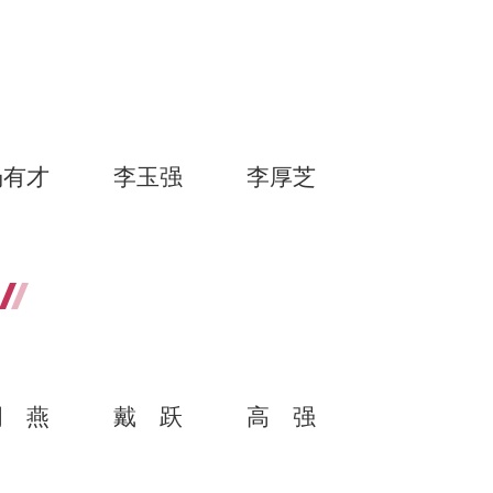
杨有才
李玉强
李厚芝
周燕
戴跃
高强