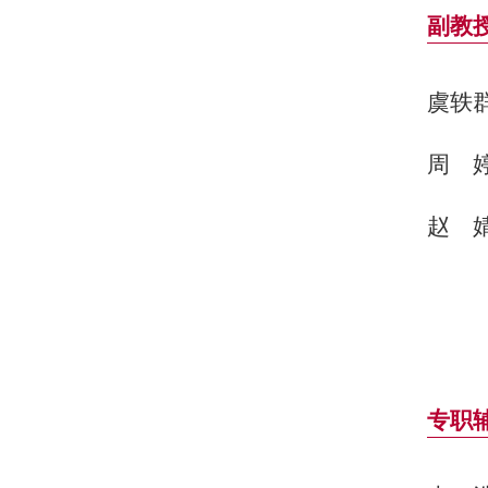
副教
虞轶
周
赵
专职