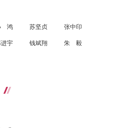
孙鸿
苏坚贞
张中印
邱进宇
钱斌翔
朱毅