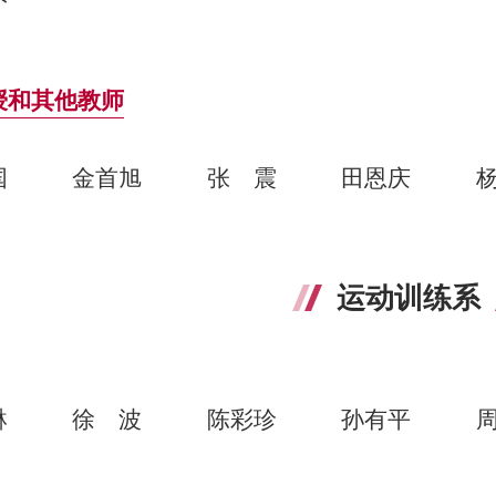
授和其他教师
国
金首旭
张震
田恩庆
运动训练系
琳
徐波
陈彩珍
孙有平