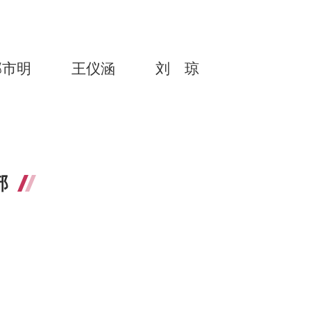
邹市明
王仪涵
刘琼
部