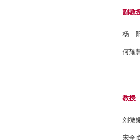
副教
杨
何耀
教授
刘微
宋全