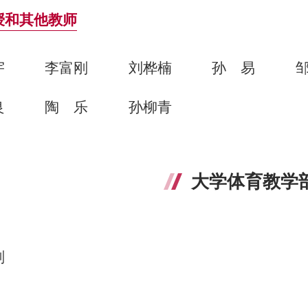
授和其他教师
宇
李富刚
刘桦楠
孙易
良
陶乐
孙柳青
大学体育教学
刚