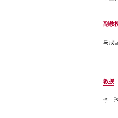
副教
马成
教授
李