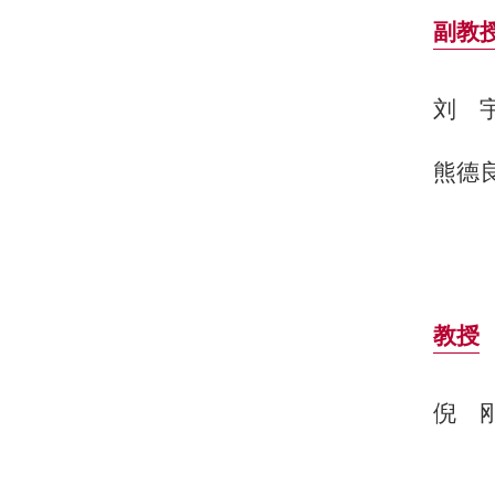
副教
刘
熊德
教授
倪