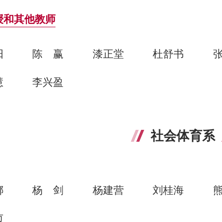
授和其他教师
阳
陈赢
漆正堂
杜舒书
慧
李兴盈
社会体育系
娜
杨剑
杨建营
刘桂海
贞