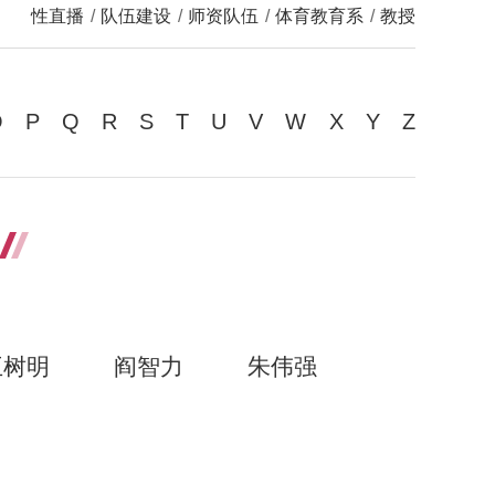
性直播
/
队伍建设
/
师资队伍
/
体育教育系
/
教授
O
P
Q
R
S
T
U
V
W
X
Y
Z
王树明
阎智力
朱伟强