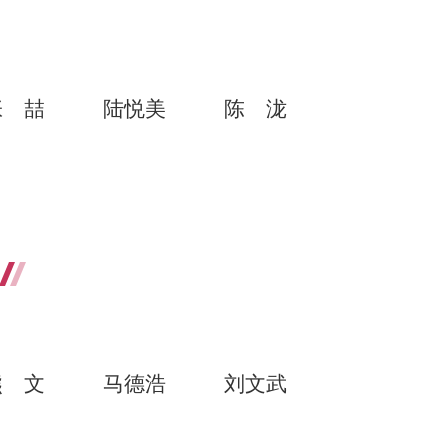
张喆
陆悦美
陈泷
熊文
马德浩
刘文武