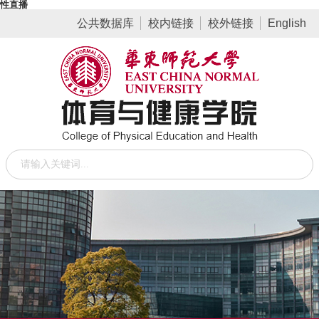
性直播
公共数据库
校内链接
校外链接
English